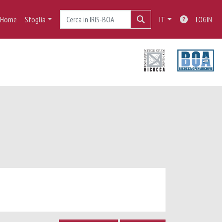
Home
Sfoglia
IT
LOGIN