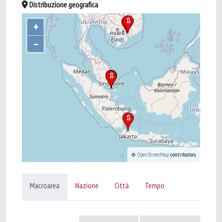
Distribuzione geografica
+
–
©
OpenStreetMap
contributors.
Macroarea
Nazione
Città
Tempo