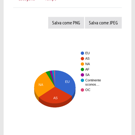
Salva come PNG
Salva come JPEG
EU
AS
NA
AF
SA
Continente
EU
sconos…
NA
OC
AS