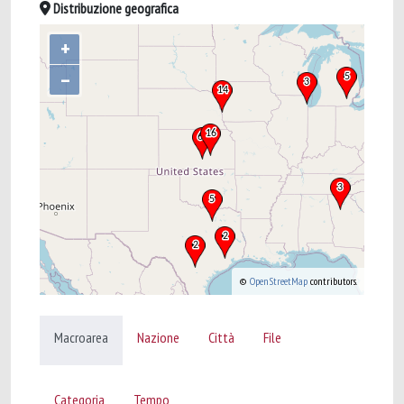
Distribuzione geografica
+
–
©
OpenStreetMap
contributors.
Macroarea
Nazione
Città
File
Categoria
Tempo