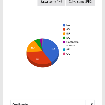
Salva come PNG
Salva come JPEG
NA
AS
EU
SA
Continente
sconos…
EU
NA
AF
OC
AS
Continente
#