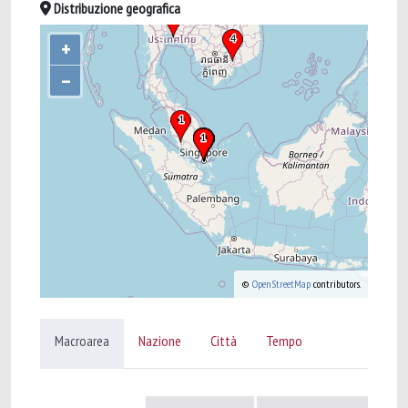
Distribuzione geografica
+
–
©
OpenStreetMap
contributors.
Macroarea
Nazione
Città
Tempo