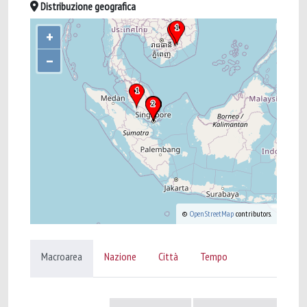
Distribuzione geografica
+
–
©
OpenStreetMap
contributors.
Macroarea
Nazione
Città
Tempo