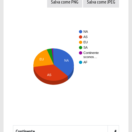
Salva come PNG
Salva come JPEG
NA
AS
EU
SA
Continente
sconos…
EU
NA
AF
AS
Continente
#