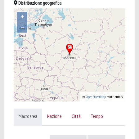
Distribuzione geografica
+
–
©
OpenStreetMap
contributors.
Macroarea
Nazione
Città
Tempo