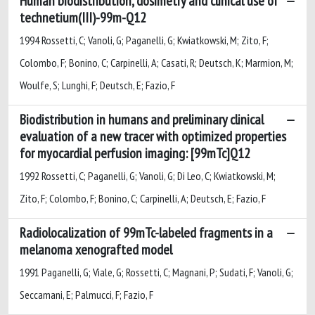
Human biodistribution, dosimetry and clinical use of
technetium(III)-99m-Q12
1994 Rossetti, C; Vanoli, G; Paganelli, G; Kwiatkowski, M; Zito, F;
Colombo, F; Bonino, C; Carpinelli, A; Casati, R; Deutsch, K; Marmion, M;
Woulfe, S; Lunghi, F; Deutsch, E; Fazio, F
Biodistribution in humans and preliminary clinical
evaluation of a new tracer with optimized properties
for myocardial perfusion imaging: [99mTc]Q12
1992 Rossetti, C; Paganelli, G; Vanoli, G; Di Leo, C; Kwiatkowski, M;
Zito, F; Colombo, F; Bonino, C; Carpinelli, A; Deutsch, E; Fazio, F
Radiolocalization of 99mTc-labeled fragments in a
melanoma xenografted model
1991 Paganelli, G; Viale, G; Rossetti, C; Magnani, P; Sudati, F; Vanoli, G;
Seccamani, E; Palmucci, F; Fazio, F