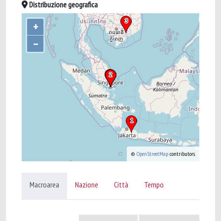
Distribuzione geografica
+
–
©
OpenStreetMap
contributors.
Macroarea
Nazione
Città
Tempo