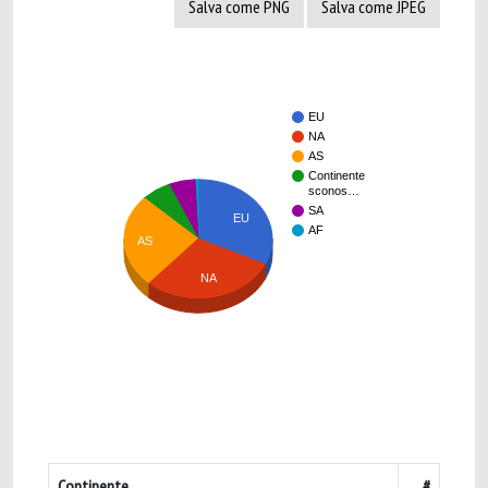
Salva come PNG
Salva come JPEG
EU
NA
AS
Continente
sconos…
SA
EU
AF
AS
NA
Continente
#