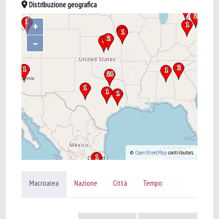
Distribuzione geografica
+
–
©
OpenStreetMap
contributors.
Macroarea
Nazione
Città
Tempo