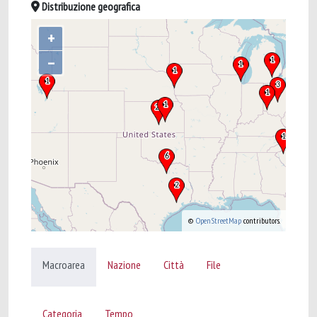
Distribuzione geografica
+
–
©
OpenStreetMap
contributors.
Macroarea
Nazione
Città
File
Categoria
Tempo