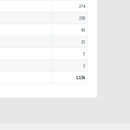
274
238
43
25
5
2
1.136