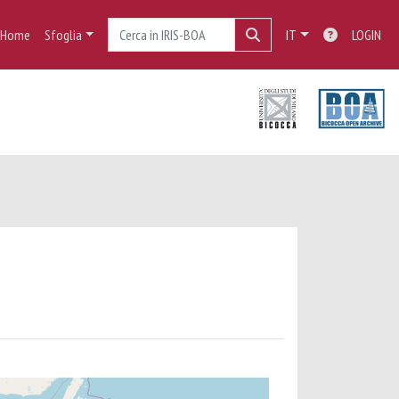
Home
Sfoglia
IT
LOGIN