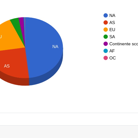
NA
AS
EU
SA
U
Continente sc
NA
AF
OC
AS