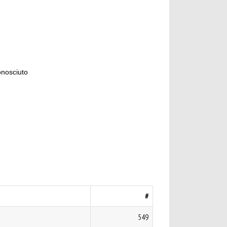
onosciuto
#
549