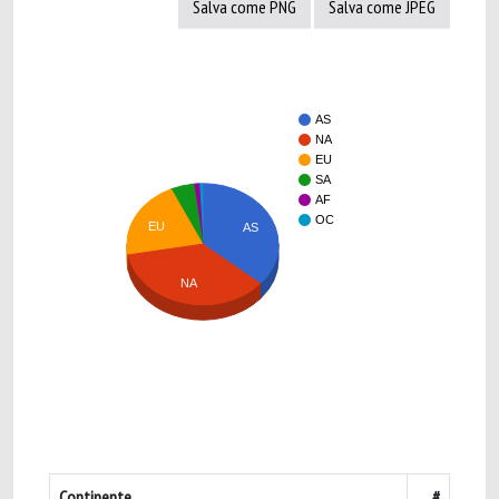
Salva come PNG
Salva come JPEG
AS
NA
EU
SA
AF
OC
EU
AS
NA
Continente
#