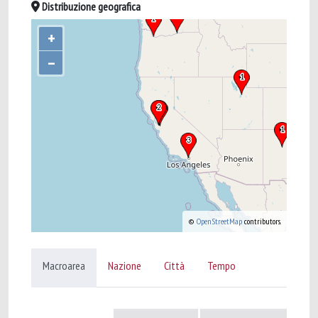
Distribuzione geografica
+
–
©
OpenStreetMap
contributors.
Macroarea
Nazione
Città
Tempo