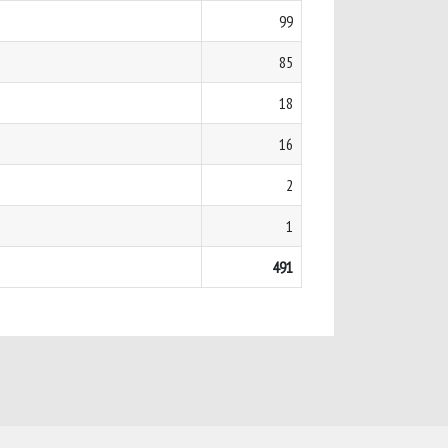
99
85
18
16
2
1
491