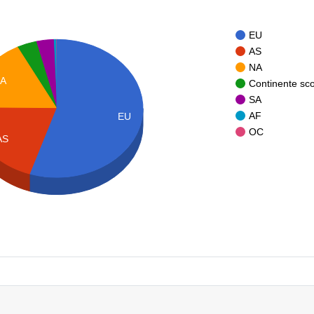
EU
AS
NA
A
Continente sc
SA
AF
EU
OC
AS