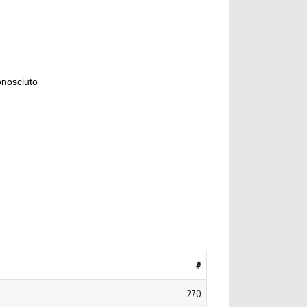
onosciuto
#
270