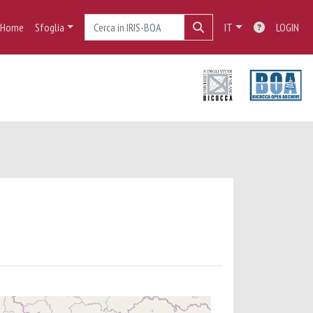
Home
Sfoglia
IT
LOGIN