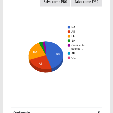
Salva come PNG
Salva come JPEG
NA
AS
EU
SA
Continente
sconos…
EU
AF
NA
OC
AS
Continente
#