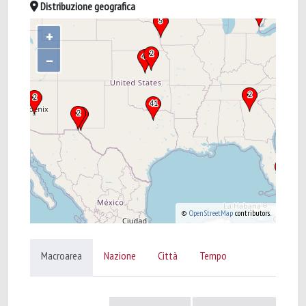
Distribuzione geografica
+
–
©
OpenStreetMap
contributors.
Macroarea
Nazione
Città
Tempo