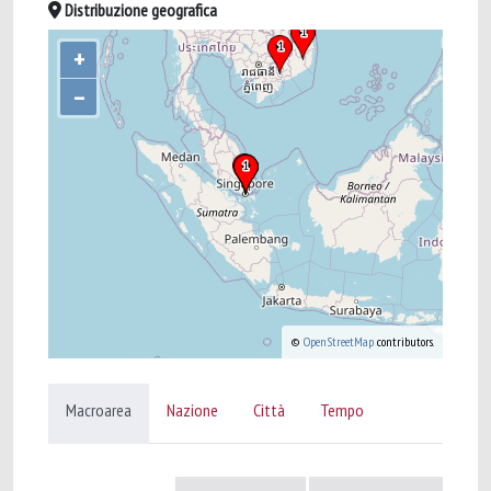
Distribuzione geografica
+
–
©
OpenStreetMap
contributors.
Macroarea
Nazione
Città
Tempo