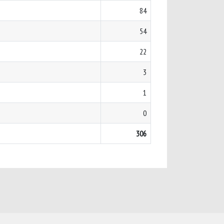
84
54
22
3
1
0
306