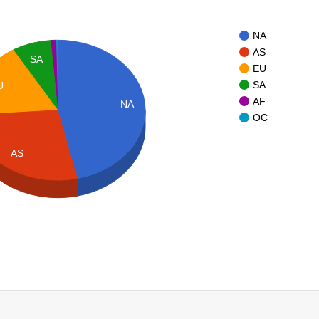
NA
AS
SA
EU
SA
U
AF
NA
OC
AS