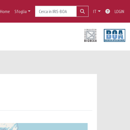
Home
Sfoglia
IT
LOGIN