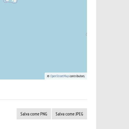
©
OpenStreetMap
contributors.
Salva come PNG
Salva come JPEG