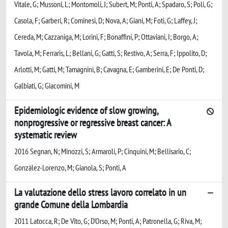
Vitale, G; Mussoni, L; Montomoli, J; Subert, M; Ponti, A; Spadaro, S; Poli, G;
Casola, F; Garberi, R; Cominesi, D; Nova, A; Giani, M; Foti, G; Laffey, J;
Cereda, M; Cazzaniga, M; Lorini, F; Bonaffini, P; Ottaviani, I; Borgo, A;
Tavola, M; Ferraris, L; Bellani, G; Gatti, S; Restivo, A; Serra, F; Ippolito, D;
Arlotti, M; Gatti, M; Tamagnini, B; Cavagna, E; Gamberini, E; De Ponti, D;
Galbiati, G; Giacomini, M
Epidemiologic evidence of slow growing,
nonprogressive or regressive breast cancer: A
systematic review
2016 Segnan, N; Minozzi, S; Armaroli, P; Cinquini, M; Bellisario, C;
González-Lorenzo, M; Gianola, S; Ponti, A
La valutazione dello stress lavoro correlato in un
grande Comune della Lombardia
2011 Latocca, R; De Vito, G; D'Orso, M; Ponti, A; Patronella, G; Riva, M;