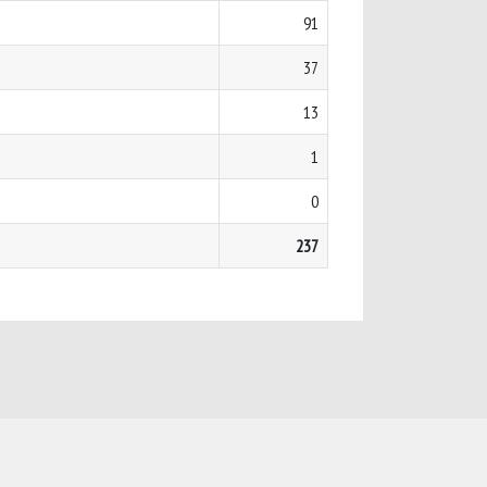
91
37
13
1
0
237