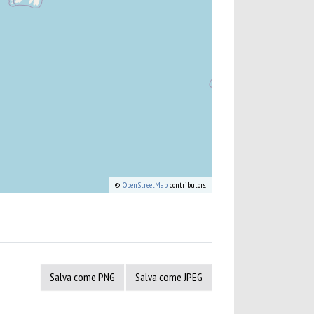
©
OpenStreetMap
contributors.
Salva come PNG
Salva come JPEG