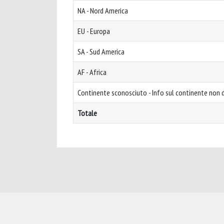
NA - Nord America
EU - Europa
SA - Sud America
AF - Africa
Continente sconosciuto - Info sul continente non d
Totale
Powered by
IRIS
-
about IRIS
-
Utilizzo dei cookie
-
Privacy