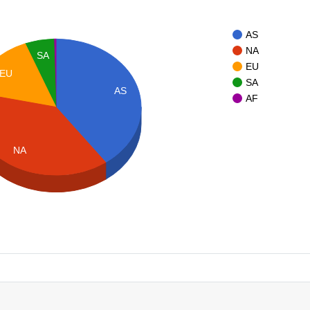
AS
NA
SA
EU
EU
SA
AS
AF
NA