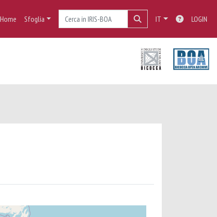
Home
Sfoglia
IT
LOGIN