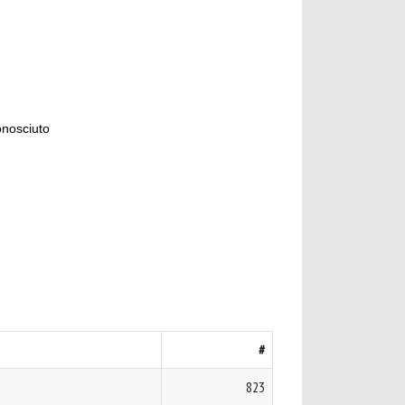
onosciuto
#
823