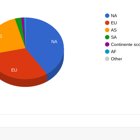
NA
EU
AS
S
SA
NA
Continente sc
AF
Other
EU