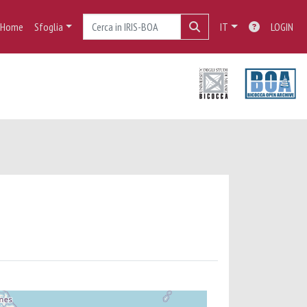
Home
Sfoglia
IT
LOGIN