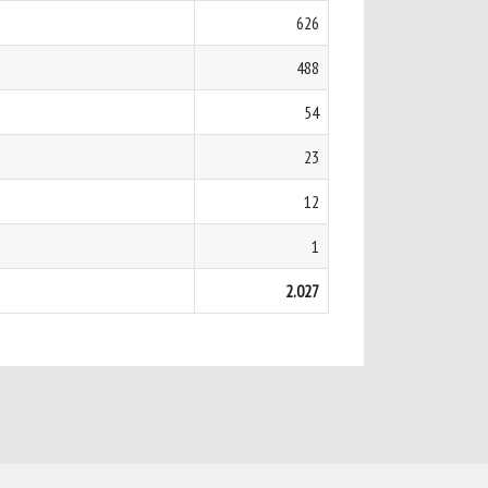
626
488
54
23
12
1
2.027