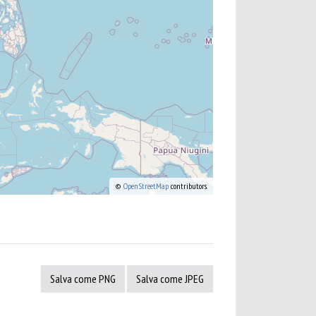
©
OpenStreetMap
contributors.
Salva come PNG
Salva come JPEG