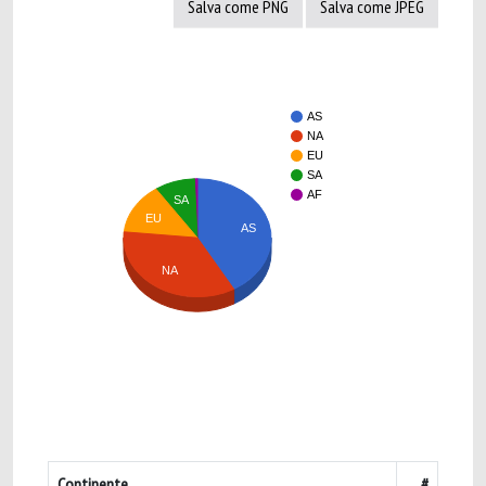
Salva come PNG
Salva come JPEG
AS
NA
EU
SA
AF
SA
EU
AS
NA
Continente
#