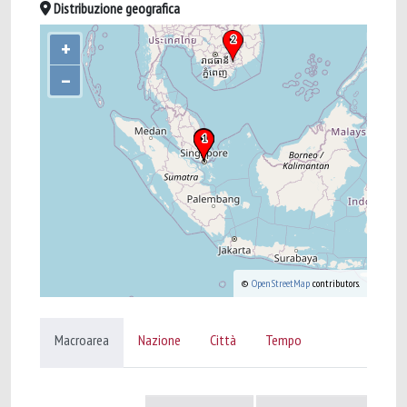
Distribuzione geografica
+
–
©
OpenStreetMap
contributors.
Macroarea
Nazione
Città
Tempo