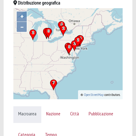
Distribuzione geografica
+
–
©
OpenStreetMap
contributors.
Macroarea
Nazione
Città
Pubblicazione
Categoria
Tempo