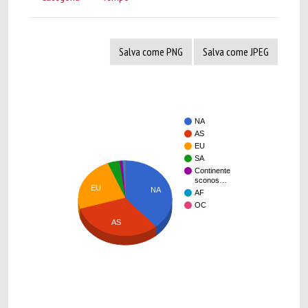
Salva come PNG
Salva come JPEG
NA
AS
EU
SA
Continente
sconos…
EU
NA
AF
OC
AS