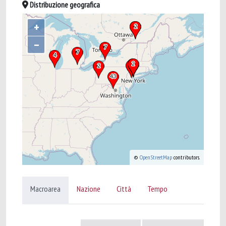
Distribuzione geografica
+
–
©
OpenStreetMap
contributors.
Macroarea
Nazione
Città
Tempo