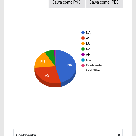
Salva come PNG
Salva come JPEG
NA
AS
EU
SA
AF
OC
EU
NA
Continente
sconos…
AS
Continente
#