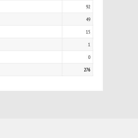
92
49
15
1
0
276