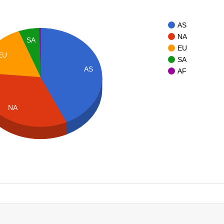
AS
NA
SA
EU
EU
SA
AS
AF
NA