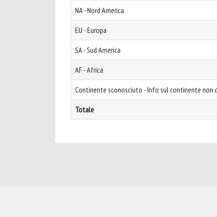
NA - Nord America
EU - Europa
SA - Sud America
AF - Africa
Continente sconosciuto - Info sul continente non d
Totale
Powered by
IRIS
-
about IRIS
-
Utilizzo dei cookie
-
Privacy