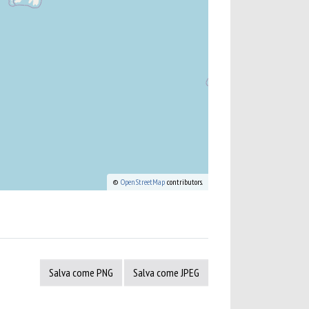
©
OpenStreetMap
contributors.
Salva come PNG
Salva come JPEG