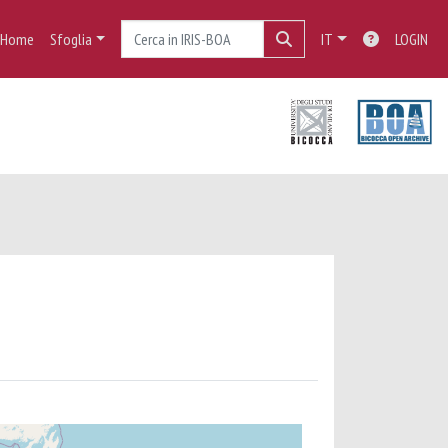
Home
Sfoglia
IT
LOGIN