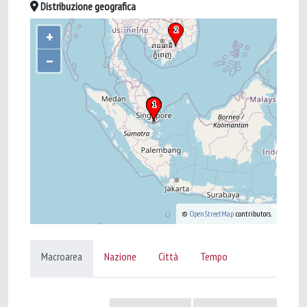
Distribuzione geografica
+
–
©
OpenStreetMap
contributors.
Macroarea
Nazione
Città
Tempo