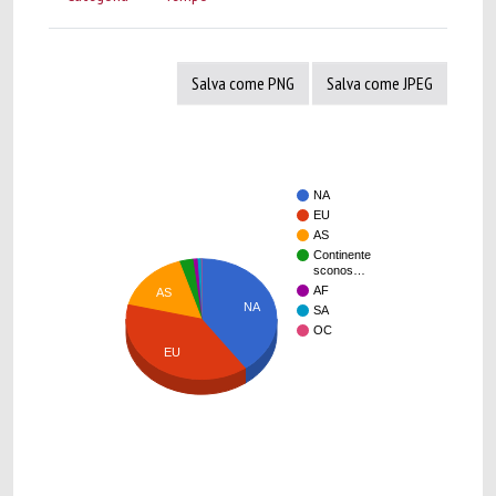
Salva come PNG
Salva come JPEG
NA
EU
AS
Continente
sconos…
AF
AS
NA
SA
OC
EU