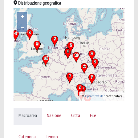
Distribuzione geografica
+
–
©
OpenStreetMap
contributors.
Macroarea
Nazione
Città
File
Categoria
Tempo