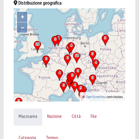
Distribuzione geografica
+
–
©
OpenStreetMap
contributors.
Macroarea
Nazione
Città
File
Categoria
Tempo