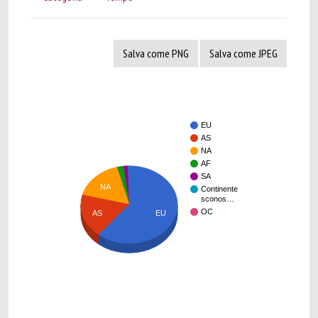
Salva come PNG
Salva come JPEG
EU
AS
NA
AF
SA
NA
Continente
sconos…
OC
AS
EU