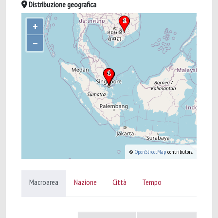
Distribuzione geografica
+
–
©
OpenStreetMap
contributors.
Macroarea
Nazione
Città
Tempo