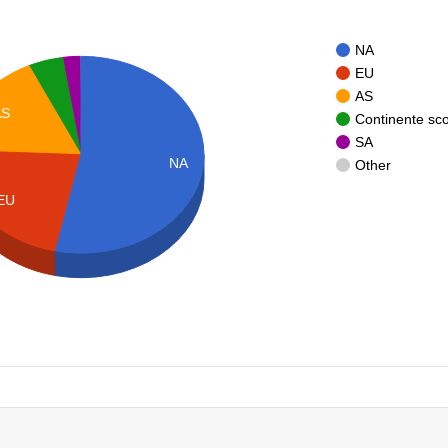
NA
EU
AS
AS
Continente sc
SA
NA
Other
EU