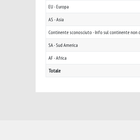
EU - Europa
AS - Asia
Continente sconosciuto - Info sul continente non d
SA - Sud America
AF - Africa
Totale
Powered by
IRIS
-
about IRIS
-
Utilizzo dei cookie
-
Privacy