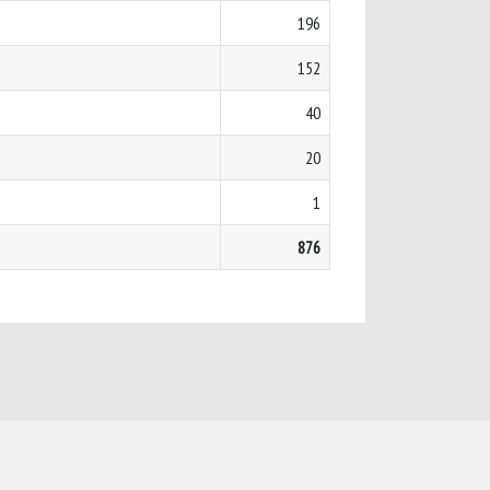
196
152
40
20
1
876