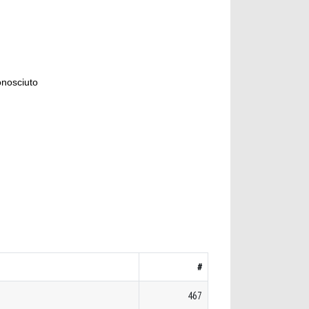
onosciuto
#
467