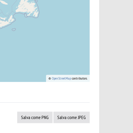
©
OpenStreetMap
contributors.
Salva come PNG
Salva come JPEG