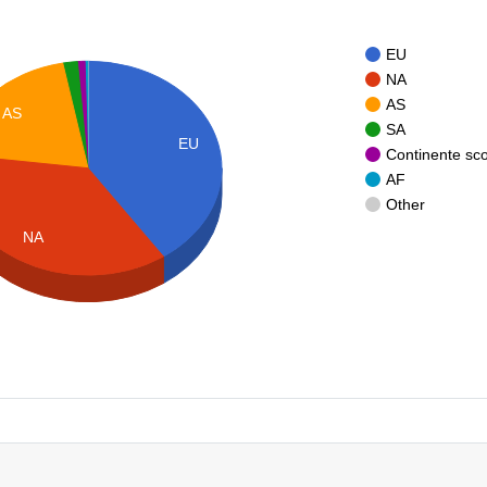
EU
NA
AS
AS
SA
EU
Continente sc
AF
Other
NA