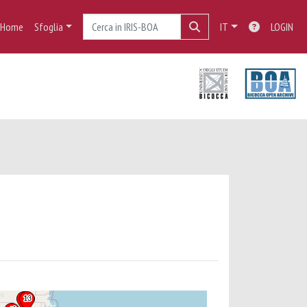
Home
Sfoglia
IT
LOGIN