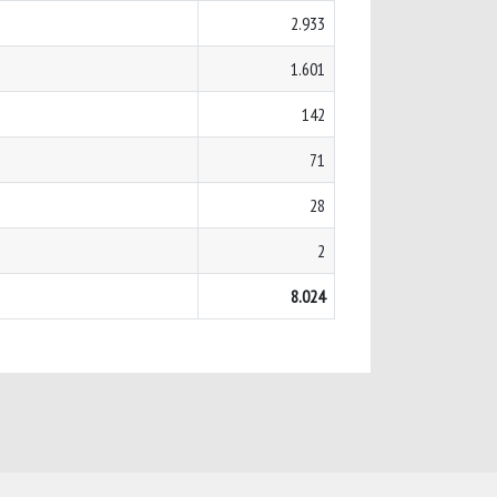
2.933
1.601
142
71
28
2
8.024