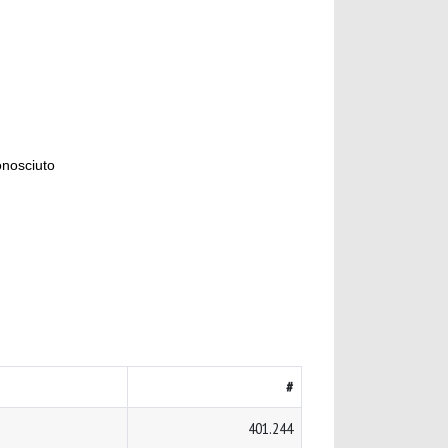
onosciuto
#
401.244