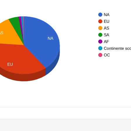
NA
EU
AS
AS
SA
NA
AF
Continente sc
OC
EU