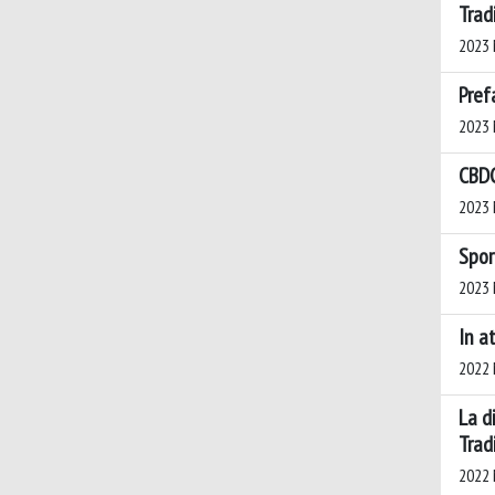
Trad
2023 
Pref
2023 
CBDC
2023 
Spor
2023 
In at
2022 
La d
Trad
2022 