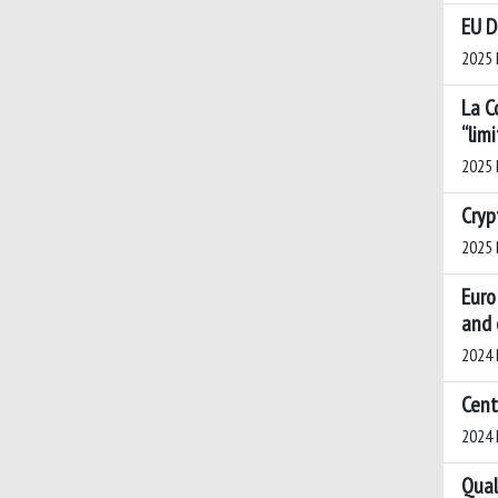
EU D
2025 M
La C
“lim
2025 
Cryp
2025 
Euro
and 
2024 
Cent
2024 
Qual