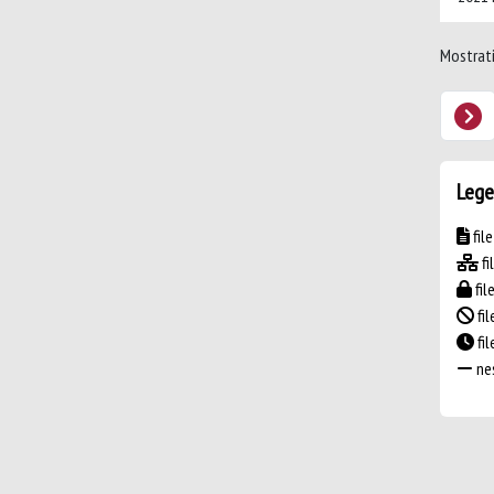
Mostrati 
Lege
fil
fi
fil
fil
fi
nes