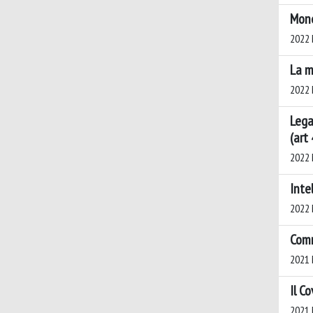
Mone
2022 
La m
2022 
Lega
(art 
2022 M
Inte
2022 
Comm
2021 
Il C
2021 