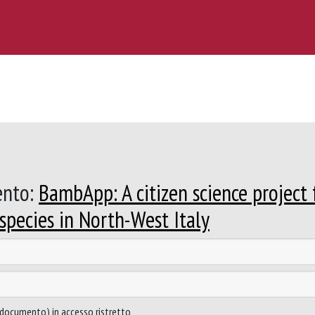
ento:
BambApp: A citizen science project 
species in North-West Italy
to documento) in accesso ristretto