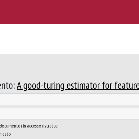
ento:
A good-turing estimator for featur
to documento) in accesso ristretto
chiesto