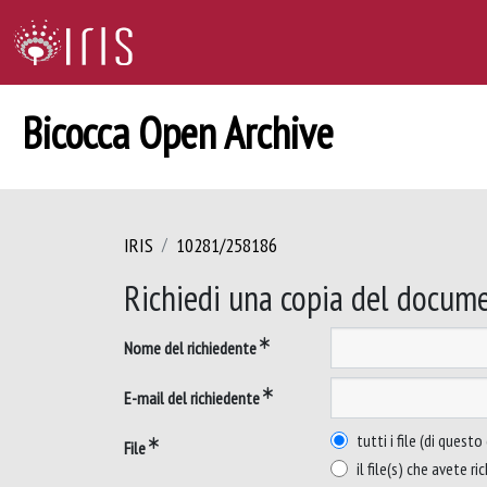
Bicocca Open Archive
IRIS
10281/258186
Richiedi una copia del docum
Nome del richiedente
E-mail del richiedente
tutti i file (di ques
File
il file(s) che avete ri