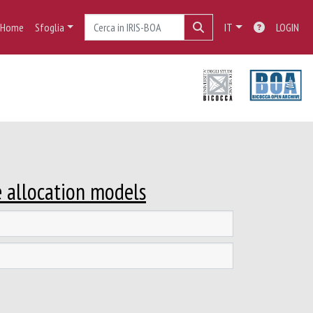
Home
Sfoglia
IT
LOGIN
e allocation models