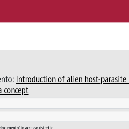
ento:
Introduction of alien host-parasite
a concept
to documento) in accesso ristretto