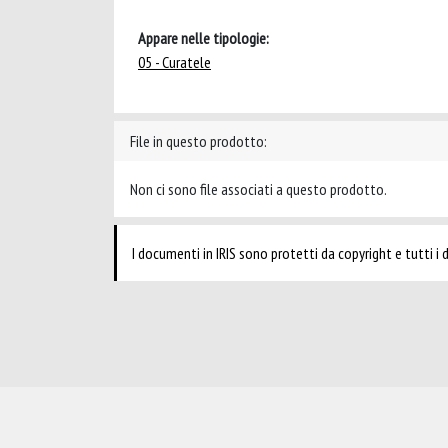
Appare nelle tipologie:
05 - Curatele
File in questo prodotto:
Non ci sono file associati a questo prodotto.
I documenti in IRIS sono protetti da copyright e tutti i di
Powered by
IRIS
-
about IRIS
-
Utilizzo dei cookie
-
Privacy