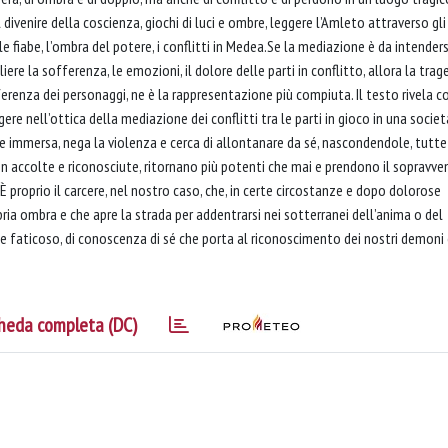
 divenire della coscienza, giochi di luci e ombre, leggere l’Amleto attraverso gli
e fiabe, l’ombra del potere, i conflitti in Medea.Se la mediazione è da intenders
re la sofferenza, le emozioni, il dolore delle parti in conflitto, allora la trage
erenza dei personaggi, ne è la rappresentazione più compiuta. Il testo rivela co
 nell’ottica della mediazione dei conflitti tra le parti in gioco in una societ
 immersa, nega la violenza e cerca di allontanare da sé, nascondendole, tutte
non accolte e riconosciute, ritornano più potenti che mai e prendono il sopravve
È proprio il carcere, nel nostro caso, che, in certe circostanze e dopo dolorose
pria ombra e che apre la strada per addentrarsi nei sotterranei dell’anima o del
 e faticoso, di conoscenza di sé che porta al riconoscimento dei nostri demoni 
heda completa (DC)