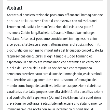
Abstract
Accanto al pensiero razionale, possiamo affiancare l’immaginazione
poetica e artistica come fonte di conoscenza con cui esplorare i
fenomeni educativi e le manifestazioni dell’esistenza, perché
insieme a Corbin, Jung, Bachelard, Durand, Hillman, Wunenburger,
Mottana, Antonacci, possiamo considerare l’immagine, che animi
arte, poesia, letteratura, sogni, allucinazioni, archetipi, simboli, miti,
giochi, religioni, non meno importante del linguaggio concettuale. Le
rappresentazioni culturali di ogni tempo e luogo formano ed
esprimono un particolare immaginario che determina un certo tipo
di stile dell’epoca. Nella cultura occidentale contemporanea
sembrano prevalere strutture diurne dell’immaginario, ossia simboli,
miti, tecniche, atteggiamenti che restituiscono un’immagine del
mondo come luogo dell’antitesi, della contrapposizione dialettica,
caratterizzato dalla propensione alla visibilità, alla parcellizzazione
e al controllo dell’esperienza (Durand, 1963). In una tale condizione
di predominio culturale, è plausibile rintracciare uno sbilanciamento
immaginativo, che porta con sé un incremento di condizioni di