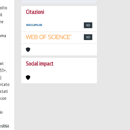
molto
Citazioni
il
che
ND
noma
ND
Social impact
ri:
33+,
)
ercato
stati
 con
in
l’mRNA