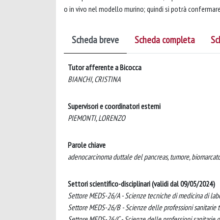
o in vivo nel modello murino; quindi si potrà confermare
Scheda breve
Scheda completa
Sc
Tutor afferente a Bicocca
BIANCHI, CRISTINA
Supervisori e coordinatori esterni
PIEMONTI, LORENZO
Parole chiave
adenocarcinoma duttale del pancreas, tumore, biomarcator
Settori scientifico-disciplinari (validi dal 09/05/2024)
Settore MEDS-26/A - Scienze tecniche di medicina di lab
Settore MEDS-26/B - Scienze delle professioni sanitarie t
Settore MEDS-26/C - Scienze delle professioni sanitarie de