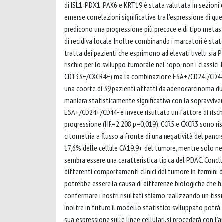
di ISL1, PDX1, PAX6 e KRT19 è stata valutata in sezioni 
emerse correlazioni significative tra l’espressione di que
predicono una progressione più precoce e di tipo metasta
di recidiva locale. Inoltre combinando i marcatori è sta
tratta dei pazienti che esprimono ad elevati livelli sia
rischio per lo sviluppo tumorale nel topo, non i classic
CD133+/CXCR4+) ma la combinazione ESA+/CD24-/CD44+ e 
una coorte di 39 pazienti affetti da adenocarcinoma dutt
maniera statisticamente significativa con la sopravvive
ESA+/CD24+/CD44- è invece risultato un fattore di risch
progressione (HR=2,208 p=0,019). CCR5 e CXCR3 sono risu
citometria a flusso a fronte di una negatività del pancr
17,6% delle cellule CA19.9+ del tumore, mentre solo ne
sembra essere una caratteristica tipica del PDAC. Conclus
differenti comportamenti clinici del tumore in termini di
potrebbe essere la causa di differenze biologiche che h
confermare i nostri risultati stiamo realizzando un tiss
Inoltre in futuro il modello statistico sviluppato potr
sua espressione sulle linee cellulari, si procederà con l’a