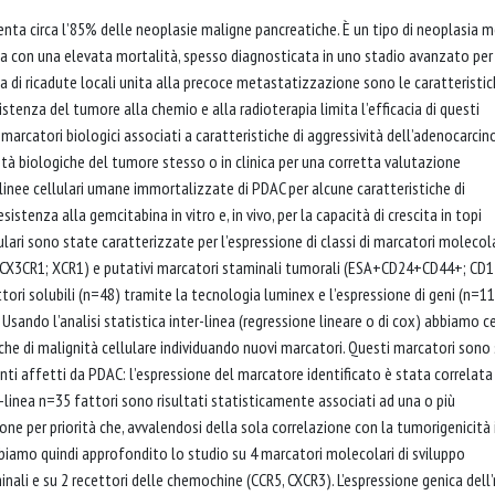
nta circa l’85% delle neoplasie maligne pancreatiche. È un tipo di neoplasia 
ia con una elevata mortalità, spesso diagnosticata in uno stadio avanzato per 
nza di ricadute locali unita alla precoce metastatizzazione sono le caratteristi
sistenza del tumore alla chemio e alla radioterapia limita l’efficacia di questi
i marcatori biologici associati a caratteristiche di aggressività dell’adenocarci
ietà biologiche del tumore stesso o in clinica per una corretta valutazione
linee cellulari umane immortalizzate di PDAC per alcune caratteristiche di
istenza alla gemcitabina in vitro e, in vivo, per la capacità di crescita in topi
ri sono state caratterizzate per l’espressione di classi di marcatori molecola
 CX3CR1; XCR1) e putativi marcatori staminali tumorali (ESA+CD24+CD44+; CD1
ori solubili (n=48) tramite la tecnologia luminex e l’espressione di geni (n=11
Usando l’analisi statistica inter-linea (regressione lineare o di cox) abbiamo c
tiche di malignità cellulare individuando nuovi marcatori. Questi marcatori sono 
ienti affetti da PDAC: l’espressione del marcatore identificato è stata correlata
ter-linea n=35 fattori sono risultati statisticamente associati ad una o più
zione per priorità che, avvalendosi della sola correlazione con la tumorigenicità 
 Abbiamo quindi approfondito lo studio su 4 marcatori molecolari di sviluppo
inali e su 2 recettori delle chemochine (CCR5, CXCR3). L’espressione genica del