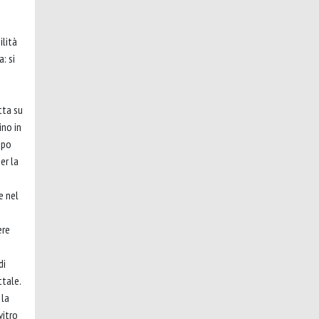
ilità
: si
tta su
ino in
ipo
er la
e nel
ere
di
ttale.
 la
vitro