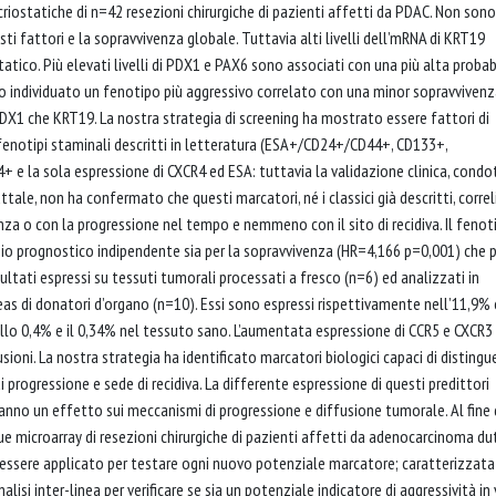
criostatiche di n=42 resezioni chirurgiche di pazienti affetti da PDAC. Non sono
sti fattori e la sopravvivenza globale. Tuttavia alti livelli dell’mRNA di KRT19
tico. Più elevati livelli di PDX1 e PAX6 sono associati con una più alta probab
to individuato un fenotipo più aggressivo correlato con una minor sopravvivenza
 PDX1 che KRT19. La nostra strategia di screening ha mostrato essere fattori di
i fenotipi staminali descritti in letteratura (ESA+/CD24+/CD44+, CD133+,
la sola espressione di CXCR4 ed ESA: tuttavia la validazione clinica, condo
ale, non ha confermato che questi marcatori, né i classici già descritti, correl
nza o con la progressione nel tempo e nemmeno con il sito di recidiva. Il fenot
io prognostico indipendente sia per la sopravvivenza (HR=4,166 p=0,001) che p
ltati espressi su tessuti tumorali processati a fresco (n=6) ed analizzati in
eas di donatori d’organo (n=10). Essi sono espressi rispettivamente nell’11,9% 
llo 0,4% e il 0,34% nel tessuto sano. L’aumentata espressione di CCR5 e CXCR3
ioni. La nostra strategia ha identificato marcatori biologici capaci di distingu
 progressione e sede di recidiva. La differente espressione di questi predittori
anno un effetto sui meccanismi di progressione e diffusione tumorale. Al fine 
ue microarray di resezioni chirurgiche di pazienti affetti da adenocarcinoma du
à essere applicato per testare ogni nuovo potenziale marcatore; caratterizzata
nalisi inter-linea per verificare se sia un potenziale indicatore di aggressività in 