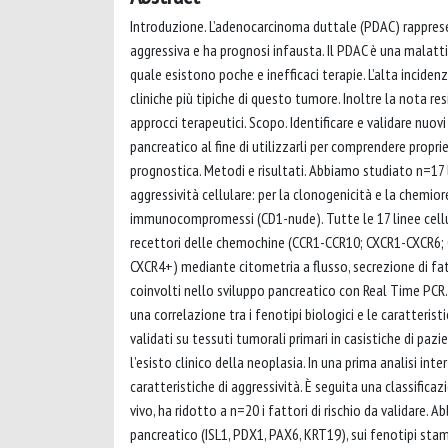
Introduzione. L’adenocarcinoma duttale (PDAC) rapprese
aggressiva e ha prognosi infausta. Il PDAC è una malatt
quale esistono poche e inefficaci terapie. L’alta incide
cliniche più tipiche di questo tumore. Inoltre la nota re
approcci terapeutici. Scopo. Identificare e validare nuov
pancreatico al fine di utilizzarli per comprendere propr
prognostica. Metodi e risultati. Abbiamo studiato n=17 
aggressività cellulare: per la clonogenicità e la chemiores
immunocompromessi (CD1-nude). Tutte le 17 linee cellula
recettori delle chemochine (CCR1-CCR10; CXCR1-CXCR6;
CXCR4+) mediante citometria a flusso, secrezione di fatt
coinvolti nello sviluppo pancreatico con Real Time PCR. 
una correlazione tra i fenotipi biologici e le caratteris
validati su tessuti tumorali primari in casistiche di paz
l’esisto clinico della neoplasia. In una prima analisi in
caratteristiche di aggressività. È seguita una classifica
vivo, ha ridotto a n=20 i fattori di rischio da validare.
pancreatico (ISL1, PDX1, PAX6, KRT19), sui fenotipi stam