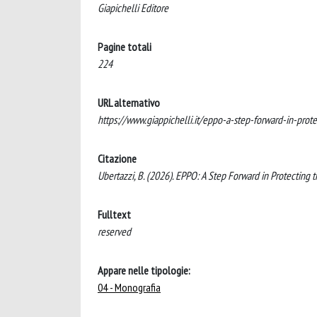
Giapichelli Editore
Pagine totali
224
URL alternativo
https://www.giappichelli.it/eppo-a-step-forward-in-pr
Citazione
Ubertazzi, B. (2026). EPPO: A Step Forward in Protecting t
Fulltext
reserved
Appare nelle tipologie:
04 - Monografia