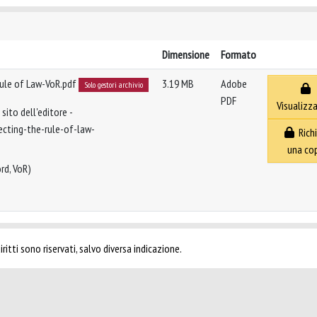
Dimensione
Formato
Rule of Law-VoR.pdf
3.19 MB
Adobe
Solo gestori archivio
PDF
Visualizza
sito dell'editore -
ecting-the-rule-of-law-
Richi
una co
rd, VoR)
ritti sono riservati, salvo diversa indicazione.