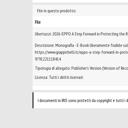
File in questo prodotto:
File
Ubertazzi-2026-EPPO A Step Forward in Protecting the 
Descrizione: Monografia - E-Book liberamente fruibile sul 
https://www.giappichelli.it/eppo-a-step-forward-in-prot
9791221118414
Tipologia di allegato: Publisher’s Version (Version of Reco
Licenza: Tutti i diritti riservati
I documenti in IRIS sono protetti da copyright e tutti i di