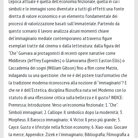
L’epoca attuale è quella dell’economia finzionale, quella in cui i
simboli e le immagini sono diventate a tutti gli effetti una fonte
diretta di valore economico e un elemento fondamentale dei
processi di valorizzazione basati sull’immateriale. Partendo da
questo scenario il lavoro analizza alcuni momenti chiave
del’immaginario mediale contemporaneo attraverso figure
esemplari tratte dal cinema o dalla letteratura: dalla figura del
“Che” Guevara ai protagonisti di recenti opere narrative come
Middlesex (Jeffrey Eugenides) o Glamorama (Brett Easton Ellis) o
L’accademia dei sogni (William Gibson) fino a film come Matrix,
indagando su una questione: che ne è del potere trasformativo che
la tradizione moderna riconosceva alla nozione di “immaginario”? E
che ne è dell’Estetica, disciplina filosofica nata nel Moderno con lo
statuto di una riflessione critica sulla bellezza e il gusto? INDICE:
Premessa; Introduzione. Verso un’economia finzionale; 1. “Che”.
Simboli immaginari; 2. Calliope. Il simbolico dopo la modernità; 3.
Morpheus. Il Barocco immaginario; 4. Victor. Il peso più grande; 5.
Cayce. Gusto e lifestyle nella fiction economy; 6. Xiao-xiao. Giocare
la merce; Appendice. Zizek e l'immaginario; Bibliografia; Filmografia a