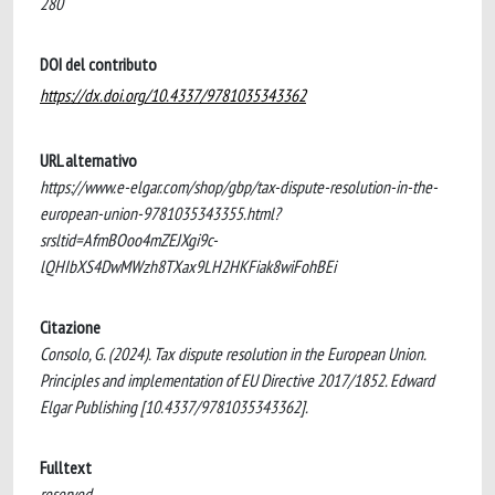
280
DOI del contributo
https://dx.doi.org/10.4337/9781035343362
URL alternativo
https://www.e-elgar.com/shop/gbp/tax-dispute-resolution-in-the-
european-union-9781035343355.html?
srsltid=AfmBOoo4mZEJXgi9c-
lQHIbXS4DwMWzh8TXax9LH2HKFiak8wiFohBEi
Citazione
Consolo, G. (2024). Tax dispute resolution in the European Union.
Principles and implementation of EU Directive 2017/1852. Edward
Elgar Publishing [10.4337/9781035343362].
Fulltext
reserved