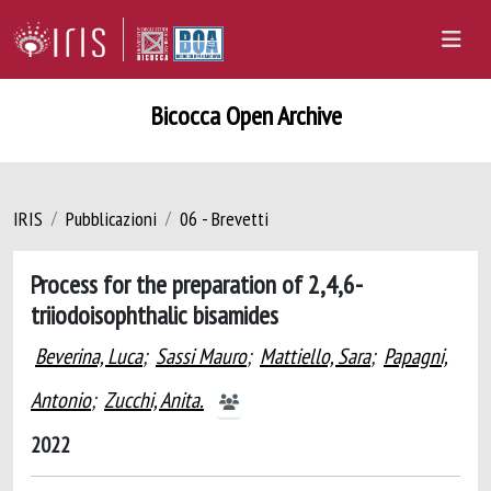
Bicocca Open Archive
IRIS
Pubblicazioni
06 - Brevetti
Process for the preparation of 2,4,6-
triiodoisophthalic bisamides
Beverina, Luca
;
Sassi Mauro
;
Mattiello, Sara
;
Papagni,
Antonio
;
Zucchi, Anita.
2022