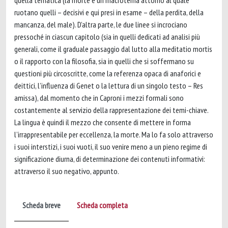
quella tematica (la morte è un macrotema attorno al quale
ruotano quelli – decisivi e qui presi in esame – della perdita, della
mancanza, del male). D’altra parte, le due linee si incrociano
pressoché in ciascun capitolo (sia in quelli dedicati ad analisi più
generali, come il graduale passaggio dal lutto alla meditatio mortis
o il rapporto con la filosofia, sia in quelli che si soffermano su
questioni più circoscritte, come la referenza opaca di anaforici e
deittici, l’influenza di Genet o la lettura di un singolo testo – Res
amissa), dal momento che in Caproni i mezzi formali sono
costantemente al servizio della rappresentazione dei temi-chiave.
La lingua è quindi il mezzo che consente di mettere in forma
l’irrappresentabile per eccellenza, la morte. Ma lo fa solo attraverso
i suoi interstizi, i suoi vuoti, il suo venire meno a un pieno regime di
significazione diurna, di determinazione dei contenuti informativi:
attraverso il suo negativo, appunto.
Scheda breve
Scheda completa