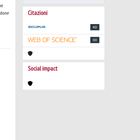
he
Citazioni
ndone
ND
ND
Social impact