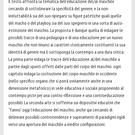
Il testo affronta la tematica dell’educazione del/al maschile
cercando di sottolineare la specificità del genere, e la non-
ineluttabilità sia del suo ripiegarsi su figure patetiche quali quelle
del macho o del playboy, sia del suo spegnersi in una sorta di auto-
estinzione del maschio. La proposta è dunque quella di indagare le
possibili tracce di una pedagogia e di una educazione per un nuovo
maschio che non rinunci ai caratteri storicamente costituenti la sua
identità di genere ma li sottoponga la contempo a una dura critica.
La prima parte indaga le tracce dell’educazione al/del maschile a
partire dagli spunti offerti dalle parti del corpo del maschio: ogni
capitolo indaga la costruzione del corpo maschile in occidente
(nello specifico organo che si porrà ovviamente anche in una
dimensione metaforico) in sede educativa e sociale proponendo al
contempo piste per una contro-riflessione e una controeducazione
possibili. La seconda arte si sofferma sui dispositivi educativi che
“fanno” oggi l’educazione del maschio, anche qui cercando di
delineare possibili controtendenze e superamenti di paradigmi rigidi
verso una apertura del maschile a inedite configurazioni.