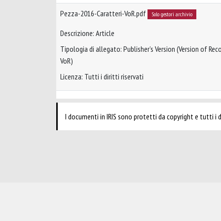
Pezza-2016-Caratteri-VoR.pdf
Solo gestori archivio
Descrizione: Article
Tipologia di allegato: Publisher’s Version (Version of Reco
VoR)
Licenza: Tutti i diritti riservati
I documenti in IRIS sono protetti da copyright e tutti i di
Powered by
IRIS
-
about IRIS
-
Utilizzo dei cookie
-
Privacy