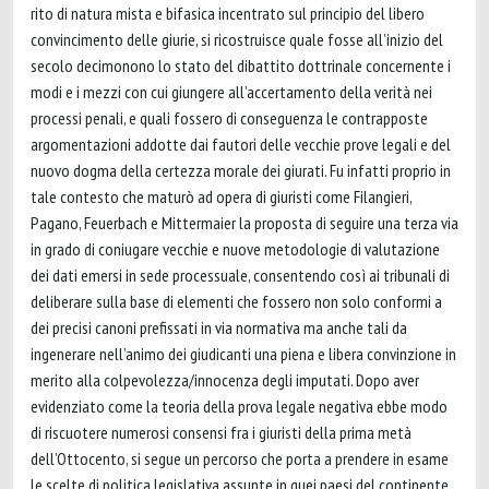
rito di natura mista e bifasica incentrato sul principio del libero
convincimento delle giurie, si ricostruisce quale fosse all’inizio del
secolo decimonono lo stato del dibattito dottrinale concernente i
modi e i mezzi con cui giungere all’accertamento della verità nei
processi penali, e quali fossero di conseguenza le contrapposte
argomentazioni addotte dai fautori delle vecchie prove legali e del
nuovo dogma della certezza morale dei giurati. Fu infatti proprio in
tale contesto che maturò ad opera di giuristi come Filangieri,
Pagano, Feuerbach e Mittermaier la proposta di seguire una terza via
in grado di coniugare vecchie e nuove metodologie di valutazione
dei dati emersi in sede processuale, consentendo così ai tribunali di
deliberare sulla base di elementi che fossero non solo conformi a
dei precisi canoni prefissati in via normativa ma anche tali da
ingenerare nell’animo dei giudicanti una piena e libera convinzione in
merito alla colpevolezza/innocenza degli imputati. Dopo aver
evidenziato come la teoria della prova legale negativa ebbe modo
di riscuotere numerosi consensi fra i giuristi della prima metà
dell’Ottocento, si segue un percorso che porta a prendere in esame
le scelte di politica legislativa assunte in quei paesi del continente