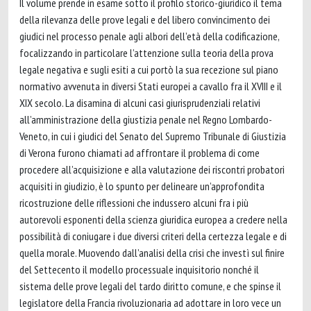
Il volume prende in esame sotto il profilo storico-giuridico il tema
della rilevanza delle prove legali e del libero convincimento dei
giudici nel processo penale agli albori dell’età della codificazione,
focalizzando in particolare l’attenzione sulla teoria della prova
legale negativa e sugli esiti a cui portò la sua recezione sul piano
normativo avvenuta in diversi Stati europei a cavallo fra il XVIII e il
XIX secolo. La disamina di alcuni casi giurisprudenziali relativi
all’amministrazione della giustizia penale nel Regno Lombardo-
Veneto, in cui i giudici del Senato del Supremo Tribunale di Giustizia
di Verona furono chiamati ad affrontare il problema di come
procedere all’acquisizione e alla valutazione dei riscontri probatori
acquisiti in giudizio, è lo spunto per delineare un’approfondita
ricostruzione delle riflessioni che indussero alcuni fra i più
autorevoli esponenti della scienza giuridica europea a credere nella
possibilità di coniugare i due diversi criteri della certezza legale e di
quella morale. Muovendo dall’analisi della crisi che investì sul finire
del Settecento il modello processuale inquisitorio nonché il
sistema delle prove legali del tardo diritto comune, e che spinse il
legislatore della Francia rivoluzionaria ad adottare in loro vece un