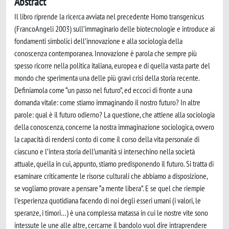
Abstract
Il libro riprende la ricerca avviata nel precedente Homo transgenicus
(FrancoAngeli 2003) sull’immaginario delle biotecnologie e introduce ai
fondamenti simbolici dell’innovazione e alla sociologia della
conoscenza contemporanea. Innovazione è parola che sempre più
spesso ricorre nella politica italiana, europea e di quella vasta parte del
mondo che sperimenta una delle più gravi crisi della storia recente.
Definiamola come “un passo nel futuro”, ed eccoci di fronte a una
domanda vitale: come stiamo immaginando il nostro futuro? In altre
parole: qual è il futuro odierno? La questione, che attiene alla sociologia
della conoscenza, concerne la nostra immaginazione sociologica, ovvero
la capacità di rendersi conto di come il corso della vita personale di
ciascuno e l’intera storia dell’umanità si intersechino nella società
attuale, quella in cui, appunto, stiamo predisponendo il futuro. Si tratta di
esaminare criticamente le risorse culturali che abbiamo a disposizione,
se vogliamo provare a pensare “a mente libera”. E se quel che riempie
l’esperienza quotidiana facendo di noi degli esseri umani (i valori, le
speranze, i timori…) è una complessa matassa in cui le nostre vite sono
intessute le une alle altre, cercarne il bandolo vuol dire intraprendere