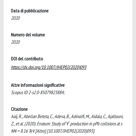
Data di pubblicazione
2020
Numero del volume
2020
DOI del contributo
https://dx.doi.org/10.1007/JHEP02(2020)093
Altre informazioni significative
Scopus ID 2-s2.0-85079823884;
Citazione
Aaij, R., Abellan Beteta, C., Adeva, B., Adinolfi, M., Aidala, C., Ajaltouni,
Z., et al. (2020). Erratum: Study of ϒ production in pPb collisions at s
NN = 8.16 TeV [Altro] [10.1007/JHEP02(2020)093].