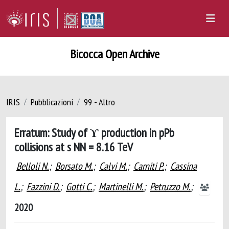
Bicocca Open Archive
IRIS
Pubblicazioni
99 - Altro
Erratum: Study of ϒ production in pPb
collisions at s NN = 8.16 TeV
Belloli N.
;
Borsato M.
;
Calvi M.
;
Carniti P.
;
Cassina
L.
;
Fazzini D.
;
Gotti C.
;
Martinelli M.
;
Petruzzo M.
;
2020